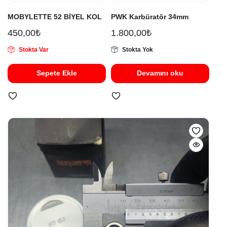
MOBYLETTE 52 BİYEL KOL
PWK Karbüratör 34mm
450,00
₺
1.800,00
₺
Stokta Var
Stokta Yok
Sepete Ekle
Devamını oku