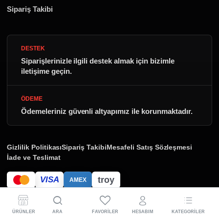
Sipariş Takibi
DESTEK
Siparişlerinizle ilgili destek almak için bizimle
iletişime geçin.
ÖDEME
Ödemeleriniz güvenli altyapımız ile korunmaktadır.
Gizlilik Politikası
Sipariş Takibi
Mesafeli Satış Sözleşmesi
İade ve Teslimat
troy
VISA
AMEX
Copyright 2026 © Öztaş Performans. Tüm Hakları Saklıdır.
ÜRÜNLER
ARA
FAVORILER
HESABIM
KATEGORILER