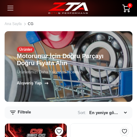
0
Ana Sayfa
CG
Ürünler
Motorunuz İçin Doğru Parçayı
Doğru Fiyata Alın
Ürünlerimizi Daha Yakından İnceleyin
Alışveriş Yap
Filtrele
Sort: