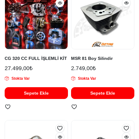
CG 320 CC FULL İŞLEMLİ KİT
MSR 81 Boy Silindir
27.499,00
₺
2.749,00
₺
Stokta Var
Stokta Var
Sepete Ekle
Sepete Ekle