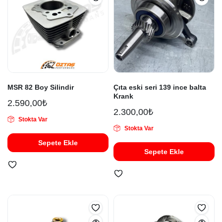
MSR 82 Boy Silindir
Çıta eski seri 139 ince balta
Krank
2.590,00
₺
2.300,00
₺
Stokta Var
Stokta Var
Sepete Ekle
Sepete Ekle