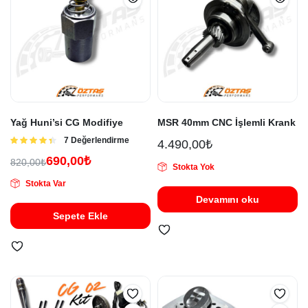
Yağ Huni’si CG Modifiye
MSR 40mm CNC İşlemli Krank
5
7 Değerlendirme
4.490,00
₺
üzerinden
690,00
₺
4.43
oy
820,00
₺
Stokta Yok
aldı
Stokta Var
Devamını oku
Sepete Ekle