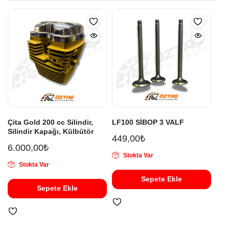
Çita Gold 200 cc Silindir,
LF100 SİBOP 3 VALF
Silindir Kapağı, Külbütör
449,00
₺
6.000,00
₺
Stokta Var
Stokta Var
Sepete Ekle
Sepete Ekle