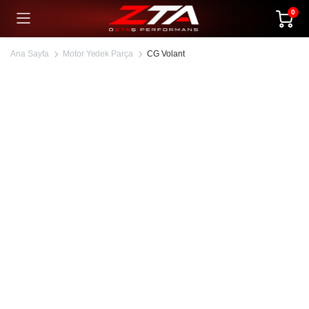
0
Ana Sayfa
Motor Yedek Parça
CG Volant