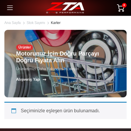
0
Ana Sayfa
Stok Sayımı
Karter
Ürünler
Motorunuz İçin Doğru Parçayı
Doğru Fiyata Alın
Ürünlerimizi Daha Yakından İnceleyin
Alışveriş Yap
Seçiminizle eşleşen ürün bulunamadı.