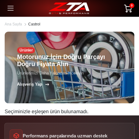
0
Ana Sayfa
Castrol
Ürünler
Motorunuz İçin Doğru Parçayı
Doğru Fiyata Alın
Ürünlerimizi Daha Yakından İnceleyin
Alışveriş Yap
Seçiminizle eşleşen ürün bulunamadı.
Performans parçalarında uzman destek