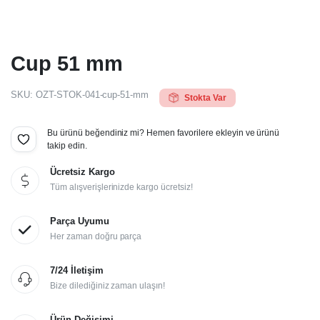
Cup 51 mm
SKU:
OZT-STOK-041-cup-51-mm
Stokta Var
Bu ürünü beğendiniz mi? Hemen favorilere ekleyin ve ürünü
takip edin.
Ücretsiz Kargo
Tüm alışverişlerinizde kargo ücretsiz!
Parça Uyumu
Her zaman doğru parça
7/24 İletişim
Bize dilediğiniz zaman ulaşın!
Ürün Değişimi