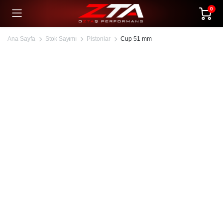
0
Ana Sayfa
Stok Sayımı
Pistonlar
Cup 51 mm