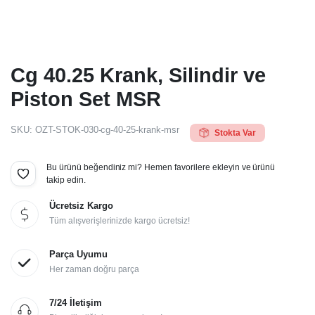
Cg 40.25 Krank, Silindir ve
Piston Set MSR
SKU:
OZT-STOK-030-cg-40-25-krank-msr
Stokta Var
Bu ürünü beğendiniz mi? Hemen favorilere ekleyin ve ürünü
takip edin.
Ücretsiz Kargo
Tüm alışverişlerinizde kargo ücretsiz!
Parça Uyumu
Her zaman doğru parça
7/24 İletişim